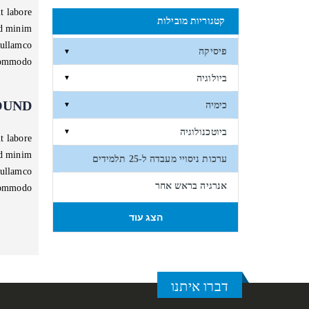
t labore
קטגוריות מובילות
ad minim
 ullamco
פיסיקה
▼
 commodo
ביולוגיה
▼
OUND
כימיה
▼
ביוטכנולוגיה
▼
t labore
ad minim
ערכות ניסויי מעבדה ל-25 תלמידים
 ullamco
אנרגיה בראש אחר
 commodo
הצג עוד
דברו איתנו