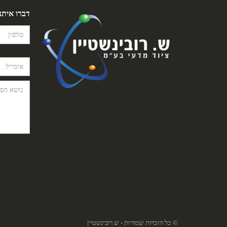
דברו איתנ
© כל הזכויות שמורות - ש.רובינשטיין