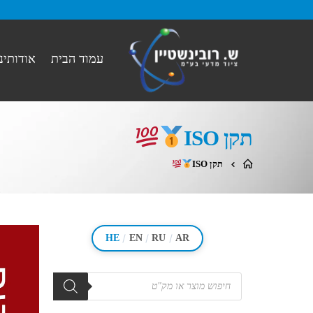
עמוד הבית
אודותינו
תקן ISO
תקן ISO
/
/
/
HE
EN
RU
AR
מוצרים
search