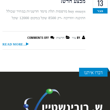
13
מבצע חדש:
פבר
buy essays מדפסות תלת מימד חדשניות במחיר שכולל
התקנה והדרכה -רק 8500 שקל במקום 12000 שקל
COMMENTS OFF
BY
עוזי
חדשות
READ MORE...
דברו איתנו