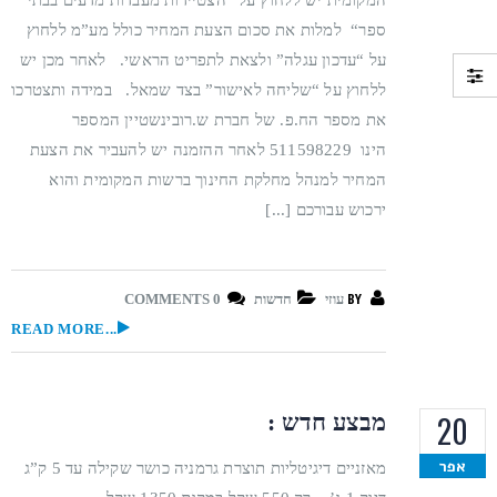
המקומית יש ללחוץ על “הצטיידות מעבדות מדעים בבתי
ספר“ למלות את סכום הצעת המחיר כולל מע”מ ללחוץ
על “עדכון עגלה” ולצאת לתפריט הראשי. לאחר מכן יש
ללחוץ על “שליחה לאישור” בצד שמאל. במידה ותצטרכו
את מספר הח.פ. של חברת ש.רובינשטיין המספר
הינו 511598229 לאחר ההזמנה יש להעביר את הצעת
המחיר למנהל מחלקת החינוך ברשות המקומית והוא
ירכוש עבורכם [...]
BY
עוזי
חדשות
0 COMMENTS
READ MORE...
20
מבצע חדש :
אפר
מאזניים דיגיטליות תוצרת גרמניה כושר שקילה עד 5 ק”ג