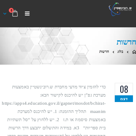
0
חדשות
בלוג
חדשות
08
כדי להזמין ציוד מדעי מחברת ש.רובינשטיין באמצעות
מערכת גפ”ן יש להיכנס לקישור הבא:
דצמ
https://apps4.education.gov.il/gapnet/mosdot/bchirat-
maanim תהליך ההזמנה: 1. יש להיכנס למערכת
באמצעות סיסמה או ת.ז 2. יש ללחוץ על “סל תשתיות
בית ספריות“ 3א. במידה והתשלום יתבצע דרך הרשות