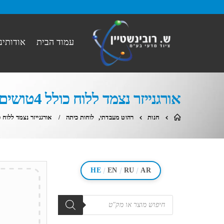
עמוד הבית
אודותינו
אורגנייזר נצמד ללוח כולל 4טושים ומחק כנ.
חנות
רהוט מעבדתי
,
לוחות כיתה
אורגנייזר נצמד ללוח כולל 4טושים ו
/
/
/
HE
EN
RU
AR
מוצרים
search