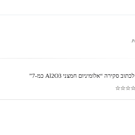
ת.
ב סקירה “אלומיניום חמצני Al2O3 כמ-7”