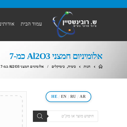
עמוד הבית
אודותינו
אלומיניום חמצני Al2O3 כמ-7
חנות
כימיה
,
כימיקלים
אלומיניום חמצני Al2O3 כמ-7
/
/
/
HE
EN
RU
AR
מוצרים
search