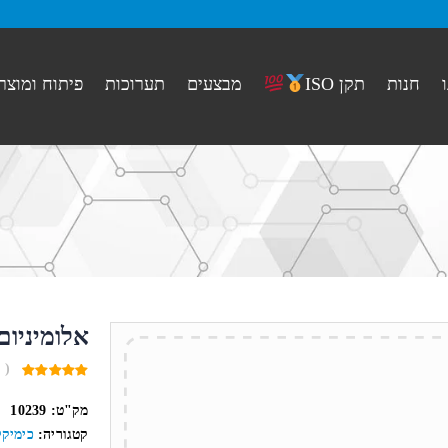
חנות
מבצעים
תערוכות
פיתוח ומוצר
תקן ISO
אלומיניום חמצני
( 
0
out
מק"ט:
10239
of
5
קטגוריה:
כימיקל