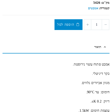
out
מק"ט:
5426
of
5
קטגוריה:
אמבטים
הוספה לסל
תיאור
אמבט פתוח עשוי נירוסטה.
בקר דיגיטלי.
מגוון אביזרים נלווים.
חימום: עד 90°C.
דיוק: 0.2 K±.
עוצמת חימום: 1.5kW.