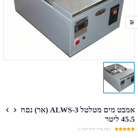
אמבט מים מטלטל ALWS-3 (אר) נםח
45.5 ליטר
( אין עדיין חוות דעת. )
0