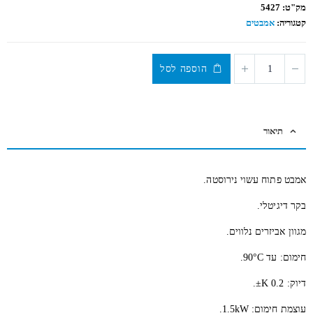
out
מק"ט:
5427
of
5
קטגוריה:
אמבטים
הוספה לסל
תיאור
אמבט פתוח עשוי נירוסטה.
בקר דיגיטלי.
מגוון אביזרים נלווים.
חימום: עד 90°C.
דיוק: 0.2 K±.
עוצמת חימום: 1.5kW.