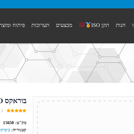
חנות
מבצעים
תערוכות
פיתוח ומוצר
תקן ISO
בוראקס Na2B4O7.10H2O
( 
0
out
מק"ט:
15650
of
5
קטגוריה:
כימיקל