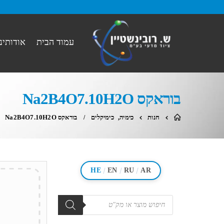
עמוד הבית
אודותינו
בוראקס Na2B4O7.10H2O
חנות
כימיה
,
כימיקלים
בוראקס Na2B4O7.10H2O
/
/
/
HE
EN
RU
AR
מוצרים
search