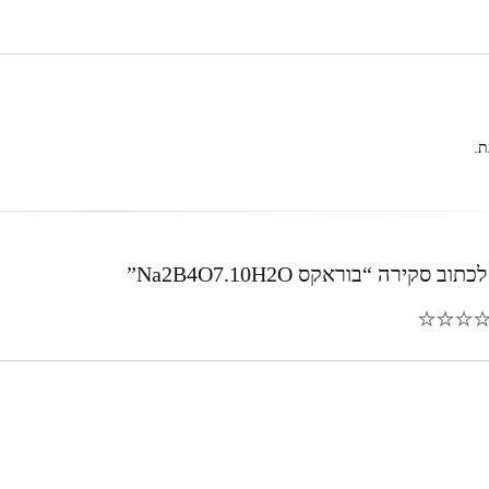
ת.
 סקירה “בוראקס Na2B4O7.10H2O”