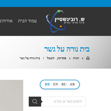
עמוד הבית
אודותינו
בית נורה על גשר
חנות
פיסיקה
,
חשמל
בית נורה על גשר
/
/
/
HE
EN
RU
AR
מוצרים
search