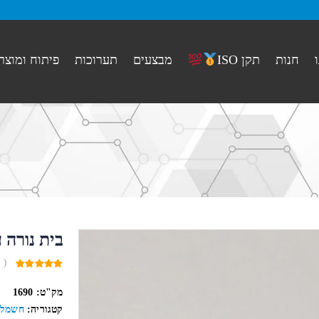
חנות
מבצעים
תערוכות
פיתוח ומוצר
תקן ISO
בית נורה 
( 
0
out
מק"ט:
1690
of
5
קטגוריה:
חשמל