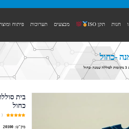
חנות
מבצעים
תערוכות
פיתוח ומוצר
תקן ISO
כחול
כחול
( 
0
out
מק"ט:
20100
of