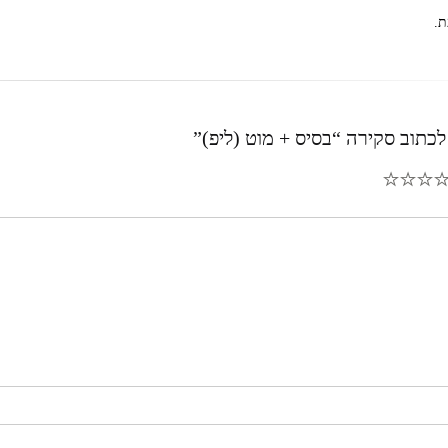
ת.
כתוב סקירה “בסיס + מוט (ליפ)”