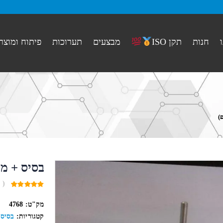
חנות
מבצעים
תערוכות
פיתוח ומוצר
תקן ISO
)
בסיס + מו
( 
0
out
מק"ט:
4768
of
5
קטגוריות:
בסיס 