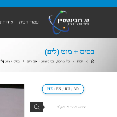
עמוד הבית
אודותינו
בסיס + מוט (ליפ)
חנות
כלי מתכת
,
בסיס ומוט + אביזרים
בסיס + מוט (ליפ
/
/
/
HE
EN
RU
AR
מוצרים
search