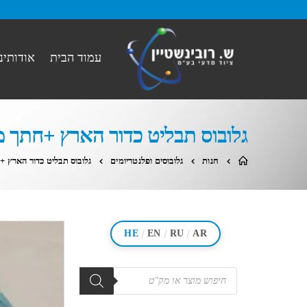
עמוד הבית
אודותינו
גלובוס תבליט כדור הארץ +חתך מ
חנות
גלובוסים ופלנטריומים
גלובוס תבליט כדור הארץ +
/
/
/
HE
EN
RU
AR
מוצרים
search