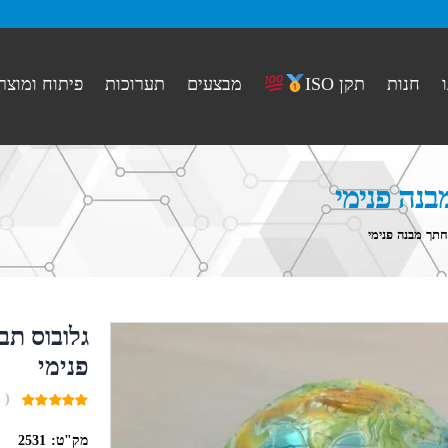
חנות
מבצעים
תערוכות
פיתוח ומוצר
תקן ISO
בנה פנימי
חתך מבנה פנימי
גלובוס תב
פנימי
( 
0
out
מק"ט:
2531
of