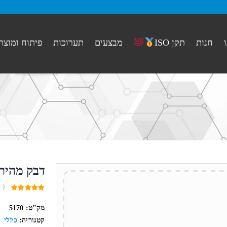
חנות
מבצעים
תערוכות
פיתוח ומוצר
תקן ISO
דבק מהיר
( 
0
out
מק"ט:
5170
of
5
קטגוריה:
כללי