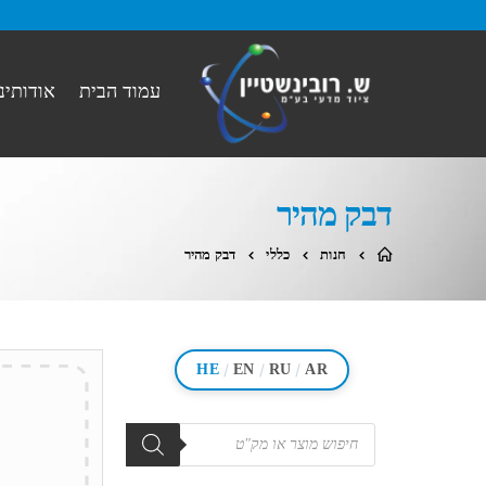
עמוד הבית
אודותינו
דבק מהיר
חנות
כללי
דבק מהיר
/
/
/
HE
EN
RU
AR
מוצרים
search