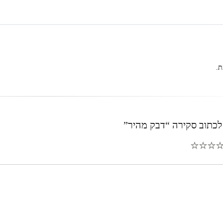
ת.
לכתוב סקירה “דבק מהיר”