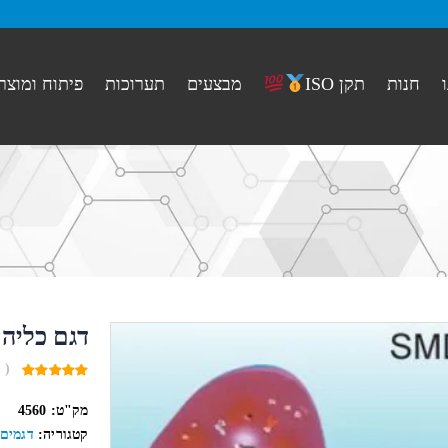
חנות
מבצעים
תערוכות
פיתוח ומוצר
תקן ISO
דגם כליה
( 
0
out
מק"ט:
4560
of
5
קטגוריה:
דגמים