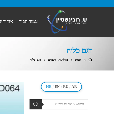
עמוד הבית
אודותינו
דגם כליה
חנות
ביולוגיה
,
דגמים
דגם כליה
/
/
/
HE
EN
RU
AR
מוצרים
search