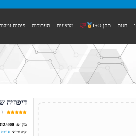
חנות
מבצעים
תערוכות
פיתוח ומוצר
תקן ISO
דיפוזיה של
( 
0
out
מק"ט:
8125000
of
5
קטגוריה:
סיינס 