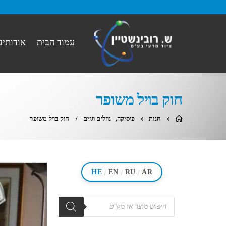
עמוד הבית
אודותינו
חוק בויל משופר
חנות
פיסיקה
,
נוזלים וגזים
חוק בויל משופר
/
/
/
HE
EN
RU
AR
מוצרים
search