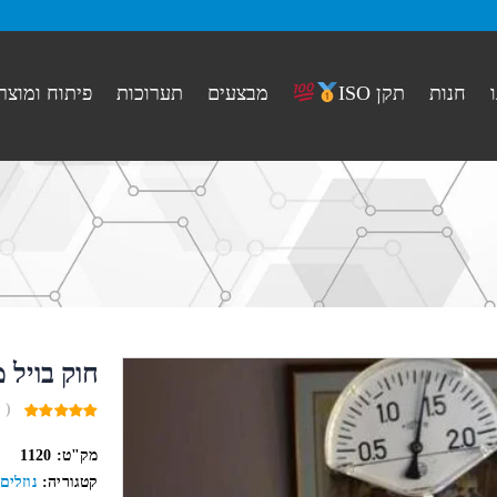
חנות
מבצעים
תערוכות
פיתוח ומוצר
תקן ISO
חוק בויל 
( 
0
out
מק"ט:
1120
of
5
קטגוריה:
נוזלים 