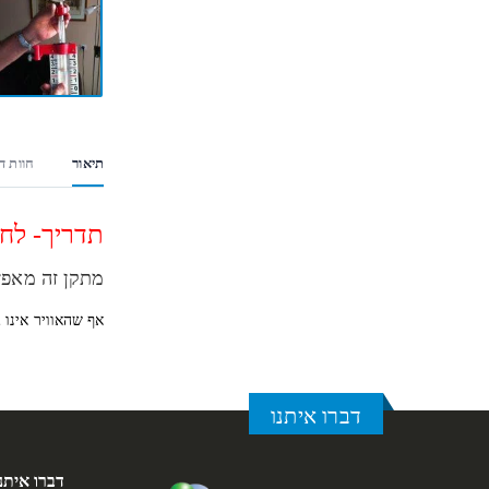
תיאור
חוות דע
תדריך- לח
מתקן זה מאפש
אף שהאוויר אינו
דברו איתנו
דברו איתנ