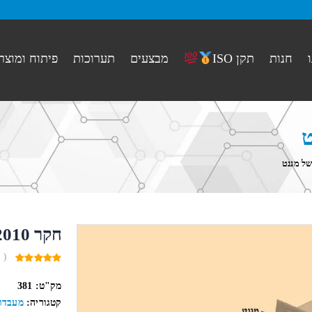
חנות
מבצעים
תערוכות
פיתוח ומוצר
תקן ISO
חקר 2010 השדה המגנטי של מגנט
( 
0
out
מק"ט:
381
of
5
קטגוריה:
מעבדו