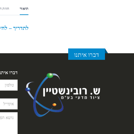
תיאור
חוות דע
לתדריך – לחץ 
דברו איתנו
דברו איתנ