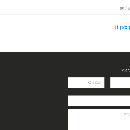
ת (0)
כאן !!
ו >>