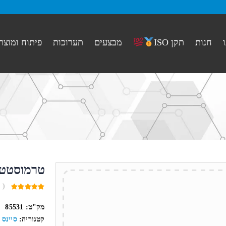
חנות
מבצעים
תערוכות
פיתוח ומוצר
תקן ISO
טרמוסטט 
( 
0
out
מק"ט:
85531
of
5
קטגוריה:
סיינס 