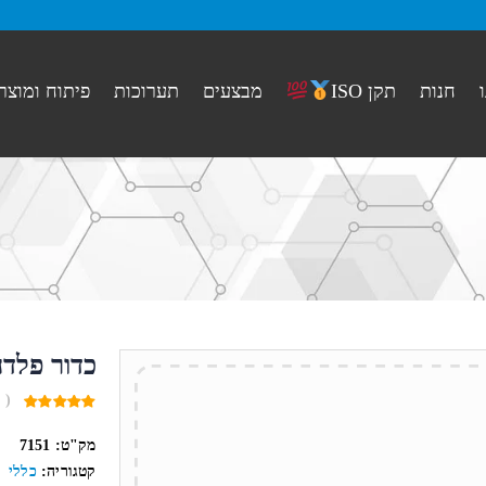
חנות
מבצעים
תערוכות
פיתוח ומוצר
תקן ISO
כדור פלדה 2 מ
( 
0
out
מק"ט:
7151
of
5
קטגוריה:
כללי