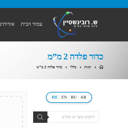
עמוד הבית
אודותינו
כדור פלדה 2 מ”מ
חנות
כללי
כדור פלדה 2 מ”מ
/
/
/
HE
EN
RU
AR
מוצרים
search