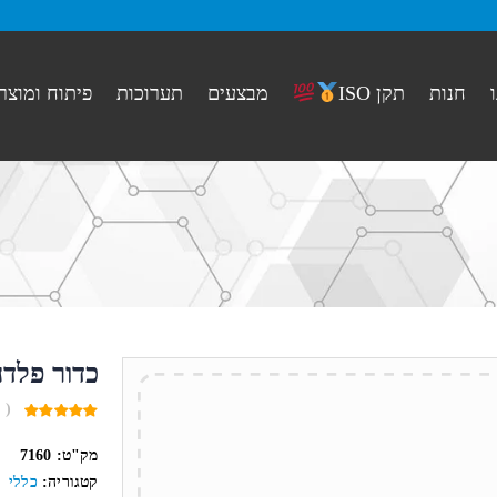
חנות
מבצעים
תערוכות
פיתוח ומוצר
תקן ISO
כדור פלדה 6 מ
( 
0
out
מק"ט:
7160
of
5
קטגוריה:
כללי