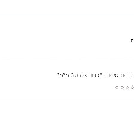
ת.
תוב סקירה “כדור פלדה 6 מ”מ”