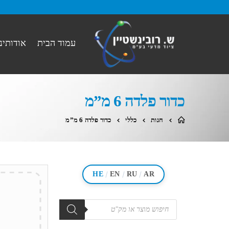
עמוד הבית
אודותינו
כדור פלדה 6 מ”מ
חנות
כללי
כדור פלדה 6 מ”מ
/
/
/
HE
EN
RU
AR
מוצרים
search