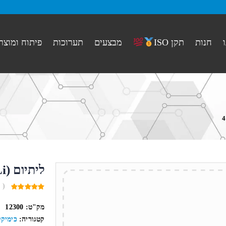
חנות
מבצעים
תערוכות
פיתוח ומוצר
תקן ISO
ליתיום (Li) כמות 10 ג’ 444456
( 
0
out
מק"ט:
12300
of
5
קטגוריה:
כימיקל