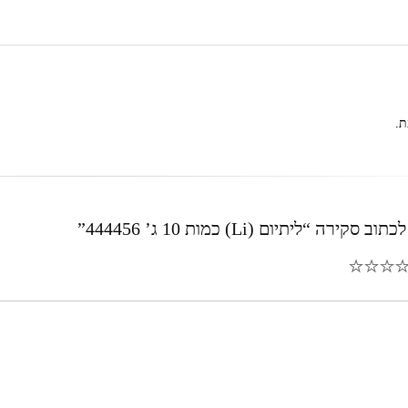
ת.
ירה “ליתיום (Li) כמות 10 ג’ 444456”