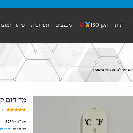
חנות
מבצעים
תערוכות
פיתוח ומוצר
תקן ISO
ום קיר לכיתה גדול פלסטיק
מד חום קי
( 
0
out
מק"ט:
3759
of
5
קטגוריה:
מדי לח