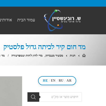
עמוד הבית
אודותינו
מד חום קיר לכיתה גדול פלסטיק
חנות
מכשור מעבדתי
,
מדי לחץ לחות וטמפרטורה
מד ח
/
/
/
HE
EN
RU
AR
מוצרים
search