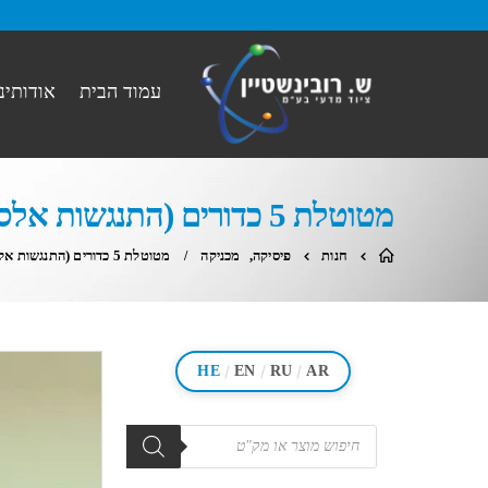
עמוד הבית
אודותינו
מטוטלת 5 כדורים (התנגשות אלסטית-עריסת ניוטון) מתק
חנות
פיסיקה
,
מכניקה
מטוטלת 5 כדורים (התנגשות אלסטית-עריסת ניוטון) מתק
/
/
/
HE
EN
RU
AR
מוצרים
search