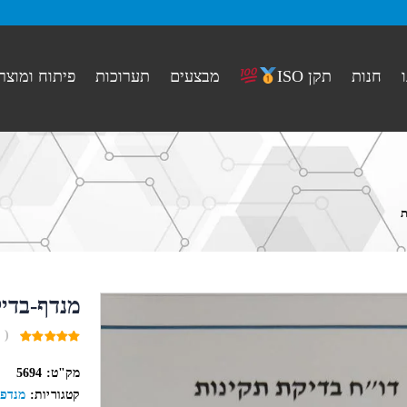
חנות
מבצעים
תערוכות
פיתוח ומוצר
תקן ISO
ת
מנדף-בדיק
( 
0
out
מק"ט:
5694
of
5
קטגוריות:
מנדפי