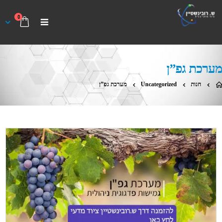
0
מערכת גפ”ן
חנות
Uncategorized
מערכת גפ”ן