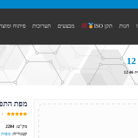
חנות
מבצעים
תערוכות
פיתוח ומוצר
תקן ISO
12
מפת התפתחו
( 
0
out
מק"ט:
2284
of
5
קטגוריה:
מפות ב