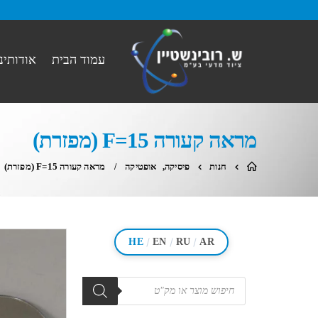
עמוד הבית
אודותינו
מראה קעורה F=15 (מפזרת)
חנות
פיסיקה
,
אופטיקה
מראה קעורה F=15 (מפזרת)
/
/
/
HE
EN
RU
AR
מוצרים
search