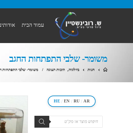
עמוד הבית
אודותינו
משומר- שלבי התפתחות החגב
חנות
ביולוגיה
,
תיבות תצוגה
משומר- שלבי התפתחות ה
/
/
/
HE
EN
RU
AR
מוצרים
search