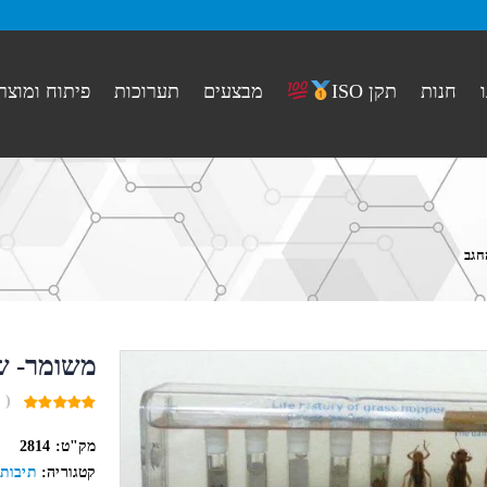
חנות
מבצעים
תערוכות
פיתוח ומוצר
תקן ISO
חגב
משומר- ש
( 
0
out
מק"ט:
2814
of
5
קטגוריה:
תיבות 