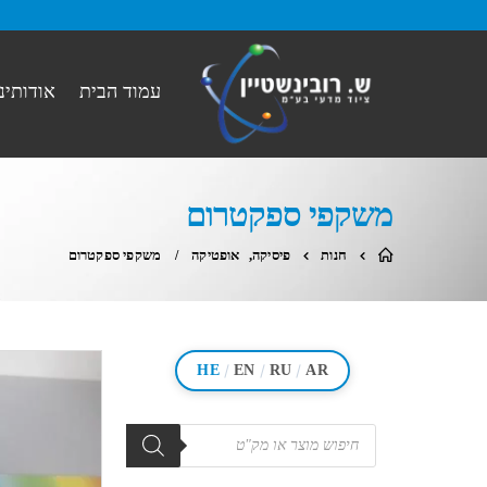
עמוד הבית
אודותינו
משקפי ספקטרום
חנות
פיסיקה
,
אופטיקה
משקפי ספקטרום
/
/
/
HE
EN
RU
AR
מוצרים
search