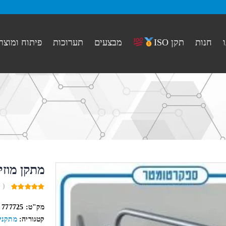
חנות
מבצעים
תערוכות
פיתוח ומוצר
תקן ISO
מתקן מוזי
( 
0
out
מק"ט:
777725
of
5
קטגוריה:
מתקני 