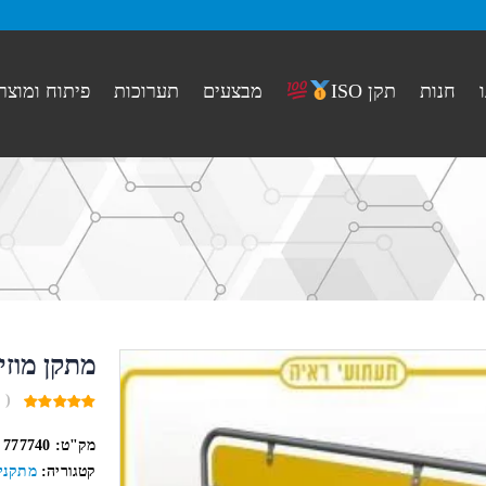
חנות
מבצעים
תערוכות
פיתוח ומוצר
תקן ISO
מתקן מוזי
( 
0
out
מק"ט:
777740
of
5
קטגוריה:
מתקני 