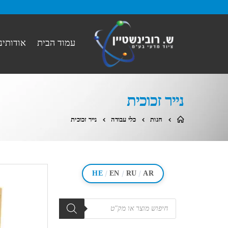
עמוד הבית
אודותינו
נייר זכוכית
חנות
כלי עבודה
נייר זכוכית
/
/
/
HE
EN
RU
AR
מוצרים
search