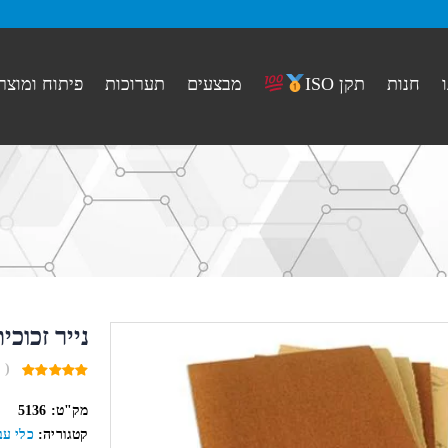
חנות
מבצעים
תערוכות
פיתוח ומוצר
תקן ISO
נייר זכוכי
( 
0
out
מק"ט:
5136
of
5
קטגוריה:
כלי עב