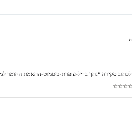
ת.
תוב סקירה “נתך בדיל-עופרת-ביסמוט-התאמת החומר למוצר (10 ניסו