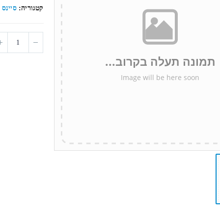
5
קטגוריה:
סיינס 