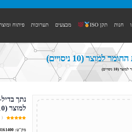
חנות
מבצעים
תערוכות
פיתוח ומוצר
תקן ISO
וצר (10 ניסויים)
1 ניסויים)
נתך בדיל
למוצר (10 ניסויים)
( 
0
out
מק"ט:
8161400
of