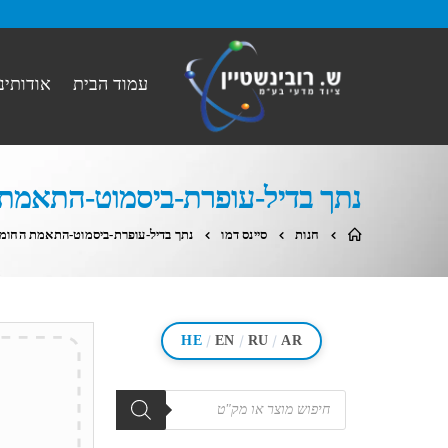
עמוד הבית
אודותינו
נתך בדיל-עופרת-ביסמוט-התאמת החומר למ
חנות
סיינס דמו
נתך בדיל-עופרת-ביסמוט-התאמת החומר למוצר (0
/
/
/
HE
EN
RU
AR
מוצרים
search