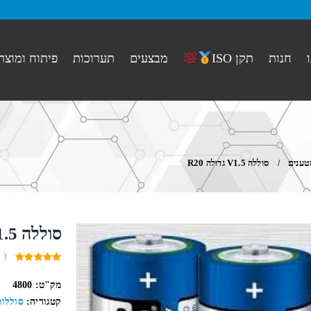
חנות
מבצעים
תערוכות
פיתוח ומוצר
תקן ISO
מטענים
סוללה V1.5 גדולה R20
סוללה V1.5 גדולה R20
( 
0
out
מק"ט:
4800
of
5
קטגוריה:
סוללות