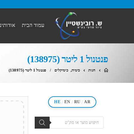
עמוד הבית
אודותינו
פנטנול 1 ליטר (138975)
חנות
כימיה
,
כימיקלים
פנטנול 1 ליטר (138975)
/
/
/
HE
EN
RU
AR
מוצרים
search