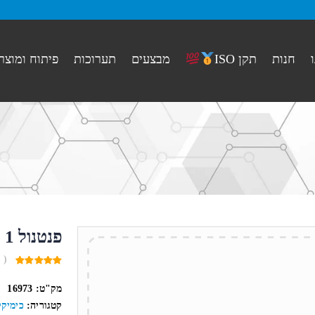
חנות
מבצעים
תערוכות
פיתוח ומוצר
תקן ISO
פנטנול 1 ליטר (138975)
( 
0
out
מק"ט:
16973
of
5
קטגוריה:
כימיקל