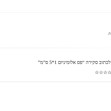
ת.
וב סקירה “פס אלומיניום 1*5 ס”מ”