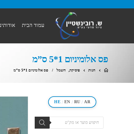
עמוד הבית
אודותינו
פס אלומיניום 1*5 ס”מ
חנות
פיסיקה
,
חשמל
פס אלומיניום 1*5 ס”מ
/
/
/
HE
EN
RU
AR
מוצרים
search