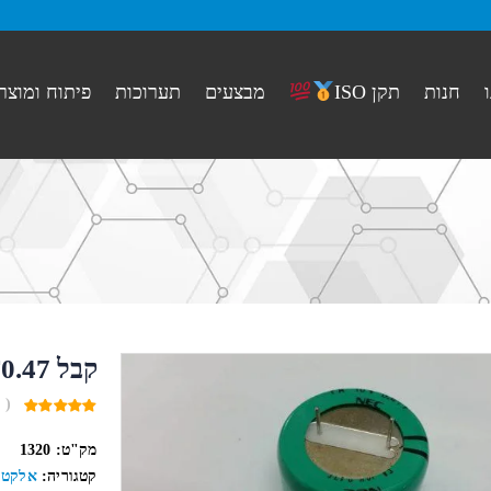
חנות
מבצעים
תערוכות
פיתוח ומוצר
תקן ISO
קבל F0.47 (מיוחד)
( 
0
out
מק"ט:
1320
of
5
קטגוריה:
אלקטר