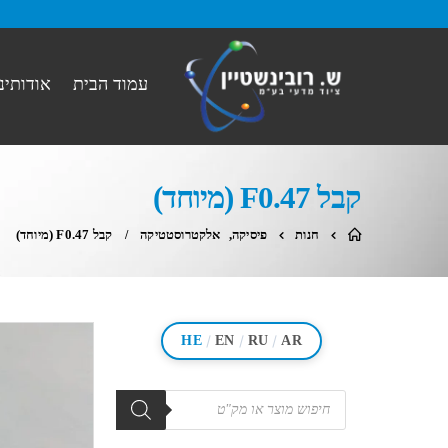
עמוד הבית
אודותינו
קבל F0.47 (מיוחד)
חנות
פיסיקה
,
אלקטרוסטטיקה
קבל F0.47 (מיוחד)
/
/
/
HE
EN
RU
AR
מוצרים
search