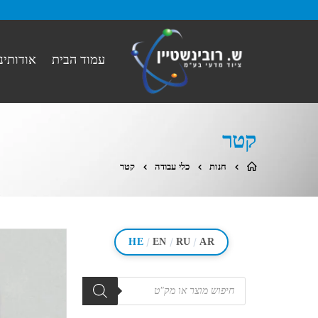
עמוד הבית
אודותינו
קטר
חנות
כלי עבודה
קטר
/
/
/
HE
EN
RU
AR
מוצרים
search