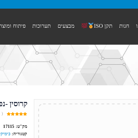
חנות
מבצעים
תערוכות
פיתוח ומוצר
תקן ISO
קרוסין -נפט כ
( 
0
out
מק"ט:
17115
of
5
קטגוריה:
כימיקל