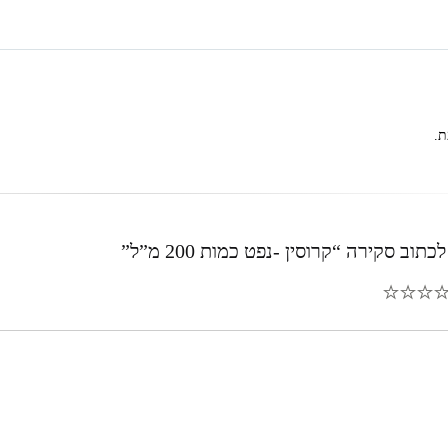
ת.
וב סקירה “קרוסין -נפט כמות 200 מ”ל”