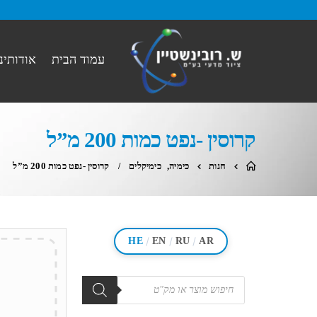
עמוד הבית
אודותינו
קרוסין -נפט כמות 200 מ”ל
חנות
כימיה
,
כימיקלים
קרוסין -נפט כמות 200 מ”ל
/
/
/
HE
EN
RU
AR
מוצרים
search